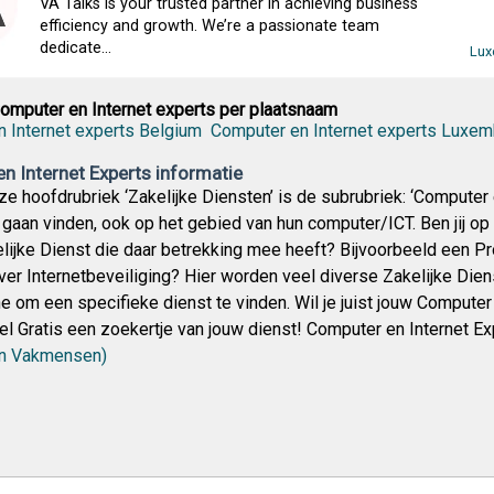
VA Talks is your trusted partner in achieving business
efficiency and growth. We’re a passionate team
dedicate...
Lux
omputer en Internet experts per plaatsnaam
 Internet experts Belgium
Computer en Internet experts Luxe
n Internet Experts informatie
ze hoofdrubriek ‘Zakelijke Diensten’ is de subrubriek: ‘Computer
r gaan vinden, ook op het gebied van hun computer/ICT. Ben jij o
lijke Dienst die daar betrekking mee heeft? Bijvoorbeeld een P
ver Internetbeveiliging? Hier worden veel diverse Zakelijke Die
 om een specifieke dienst te vinden. Wil je juist jouw Compute
el Gratis een zoekertje van jouw dienst! Computer en Internet Ex
en Vakmensen)