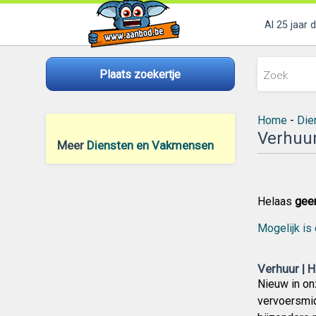
Al 25 jaar 
Plaats zoekertje
Home
-
Die
Verhuur
Meer
Diensten en Vakmensen
Helaas
gee
Mogelijk is 
Verhuur | H
Nieuw in onz
vervoersmid