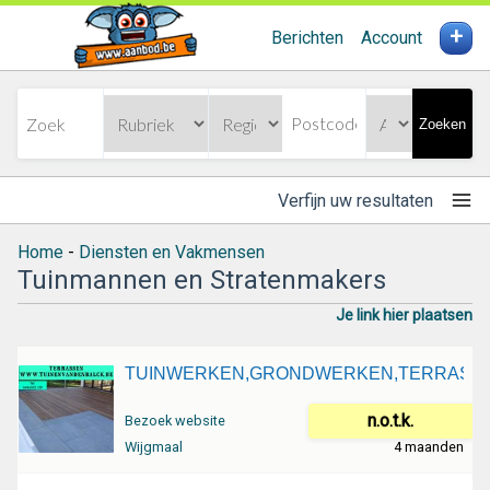
+
Berichten
Account
Zoeken
Verfijn uw resultaten
Home
-
Diensten en Vakmensen
Tuinmannen en Stratenmakers
Je link hier plaatsen
TUINWERKEN,GRONDWERKEN,TERRASS
n.o.t.k.
Bezoek website
Wijgmaal
4 maanden