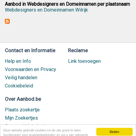
Aanbod in Webdesigners en Domeinnamen per plaatsnaam
Webdesigners en Domeinnamen Wilrijk
Contact en Informatie
Reclame
Help en Info
Link toevoegen
Voorwaarden en Privacy
Veilig handelen
Cookiebeleid
Over Aanbod.be
Plaats zoekertje
Mijn Zoekertjes
Contact / Helpdesk
Deze website gebruikt cookies om de site goed te laten
Sluiten
Nieuw geplaatst
functioneren voor analysedoeleinden en om u van relevante