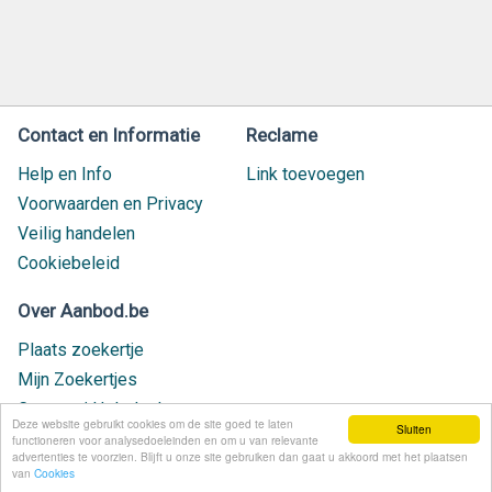
Contact en Informatie
Reclame
Help en Info
Link toevoegen
Voorwaarden en Privacy
Veilig handelen
Cookiebeleid
Over Aanbod.be
Plaats zoekertje
Mijn Zoekertjes
Contact / Helpdesk
Deze website gebruikt cookies om de site goed te laten
Sluiten
Nieuw geplaatst
functioneren voor analysedoeleinden en om u van relevante
advertenties te voorzien. Blijft u onze site gebruiken dan gaat u akkoord met het plaatsen
van
Cookies