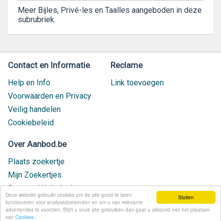
Meer Bijles, Privé-les en Taalles aangeboden in deze
subrubriek.
Contact en Informatie
Reclame
Help en Info
Link toevoegen
Voorwaarden en Privacy
Veilig handelen
Cookiebeleid
Over Aanbod.be
Plaats zoekertje
Mijn Zoekertjes
Contact / Helpdesk
Deze website gebruikt cookies om de site goed te laten
Sluiten
Nieuw geplaatst
functioneren voor analysedoeleinden en om u van relevante
advertenties te voorzien. Blijft u onze site gebruiken dan gaat u akkoord met het plaatsen
van
Cookies