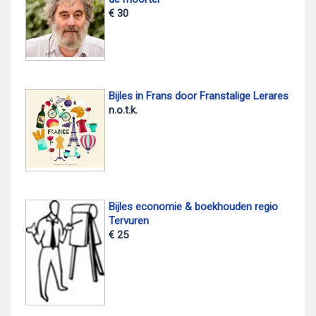
€ 30
Bijles in Frans door Franstalige Lerares
n.o.t.k.
Bijles economie & boekhouden regio
Tervuren
€ 25