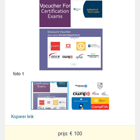
foto 1
fot
Kopieer link
prijs: € 100